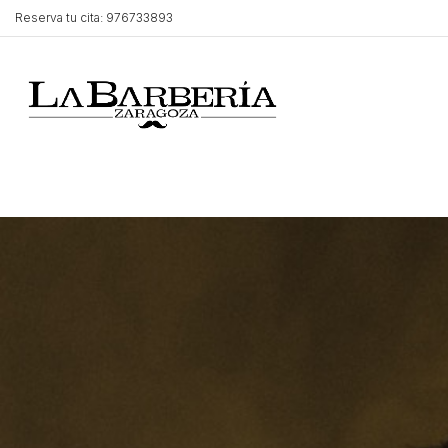
Reserva tu cita: 976733893