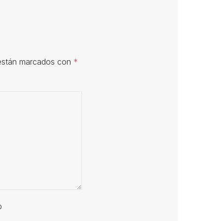
 están marcados con
*
b